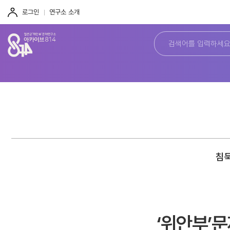
주
본
하
메
문
단
로그인
연구소 소개
뉴
바
바
바
로
로
로
가
가
가
기
기
기
침묵
‘위안부’