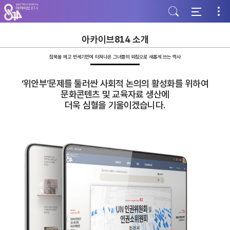
주
본
하
메
문
단
뉴
바
바
바
로
로
로
가
가
아카이브814 소개
가
기
기
기
침묵을 깨고 반세기만에 터져나온 그녀들의 외침으로 새롭게 쓰는 역사
‘위안부’문제를 둘러싼 사회적 논의의 활성화를 위하여
문화콘텐츠 및 교육자료 생산에
더욱 심혈을 기울이겠습니다.