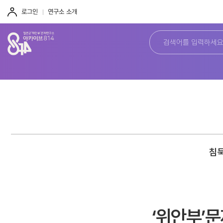
주
본
하
메
문
단
로그인
연구소 소개
뉴
바
바
바
로
로
로
가
가
가
기
기
기
침묵
‘위안부’