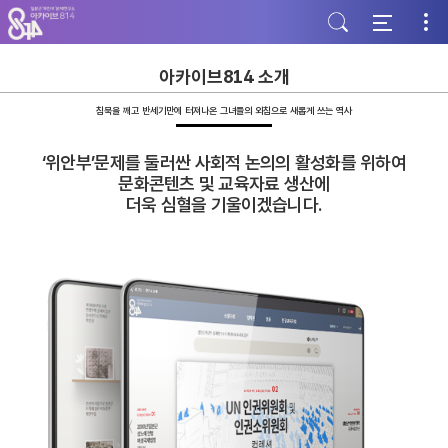
주
본
하
메
문
단
뉴
바
바
바
로
로
로
가
가
아카이브814 소개
가
기
기
기
침묵을 깨고 반세기만에 터져나온 그녀들의 외침으로 새롭게 쓰는 역사
‘위안부’문제를 둘러싼 사회적 논의의 활성화를 위하여
문화콘텐츠 및 교육자료 생산에
더욱 심혈을 기울이겠습니다.