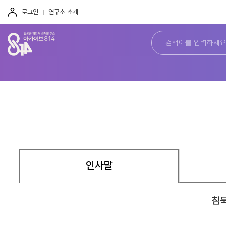
주
본
하
메
문
단
로그인
연구소 소개
뉴
바
바
바
로
로
로
가
가
가
기
기
기
인사말
침묵