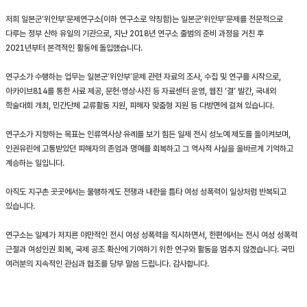
저희 일본군‘위안부’문제연구소(이하 연구소로 약칭함)는 일본군‘위안부’문제를 전문적으로
다루는 정부 산하 유일의 기관으로, 지난 2018년 연구소 출범의 준비 과정을 거친 후
2021년부터 본격적인 활동에 돌입했습니다.
연구소가 수행하는 업무는 일본군‘위안부’문제 관련 자료의 조사, 수집 및 연구를 시작으로,
아카이브814를 통한 사료 제공, 문헌·영상·사진 등 자료센터 운영, 웹진 ‘결’ 발간, 국내외
학술대회 개최, 민간단체 교류활동 지원, 피해자 맞춤형 지원 등 다방면에 걸쳐 있습니다.
연구소가 지향하는 목표는 인류역사상 유례를 보기 힘든 일제 전시 성노예 제도를 돌이켜보며,
인권유린에 고통받았던 피해자의 존엄과 명예를 회복하고 그 역사적 사실을 올바르게 기억하고
계승하는 일입니다.
아직도 지구촌 곳곳에서는 불행하게도 전쟁과 내란을 틈타 여성 성폭력이 일상처럼 반복되고
있습니다.
연구소는 일제가 저지른 야만적인 전시 여성 성폭력을 직시하면서, 한편에서는 전시 여성 성폭력
근절과 여성인권 회복, 국제 공조 확산에 기여하기 위한 연구와 활동을 멈추지 않겠습니다. 국민
여러분의 지속적인 관심과 협조를 당부 말씀 드립니다. 감사합니다.