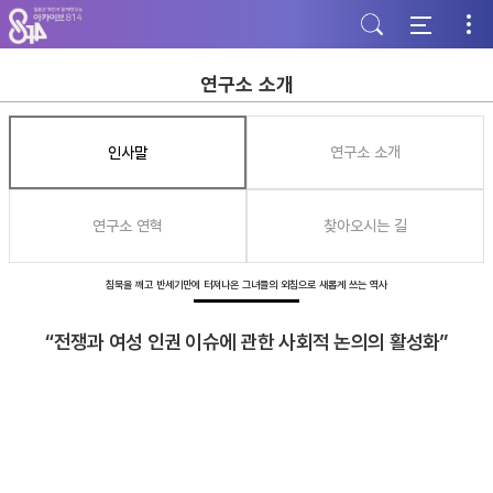
주
본
하
메
문
단
뉴
바
바
바
로
로
로
가
가
연구소 소개
가
기
기
기
인사말
연구소 소개
연구소 연혁
찾아오시는 길
침묵을 깨고 반세기만에 터져나온 그녀들의 외침으로 새롭게 쓰는 역사
“전쟁과 여성 인권 이슈에 관한 사회적 논의의 활성화”