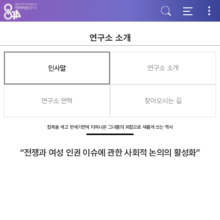
주
본
하
메
문
단
뉴
바
바
바
로
로
로
가
가
연구소 소개
가
기
기
기
인사말
연구소 소개
연구소 연혁
찾아오시는 길
침묵을 깨고 반세기만에 터져나온 그녀들의 외침으로 새롭게 쓰는 역사
“전쟁과 여성 인권 이슈에 관한 사회적 논의의 활성화”