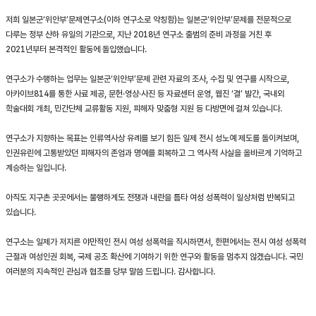
저희 일본군‘위안부’문제연구소(이하 연구소로 약칭함)는 일본군‘위안부’문제를 전문적으로
다루는 정부 산하 유일의 기관으로, 지난 2018년 연구소 출범의 준비 과정을 거친 후
2021년부터 본격적인 활동에 돌입했습니다.
연구소가 수행하는 업무는 일본군‘위안부’문제 관련 자료의 조사, 수집 및 연구를 시작으로,
아카이브814를 통한 사료 제공, 문헌·영상·사진 등 자료센터 운영, 웹진 ‘결’ 발간, 국내외
학술대회 개최, 민간단체 교류활동 지원, 피해자 맞춤형 지원 등 다방면에 걸쳐 있습니다.
연구소가 지향하는 목표는 인류역사상 유례를 보기 힘든 일제 전시 성노예 제도를 돌이켜보며,
인권유린에 고통받았던 피해자의 존엄과 명예를 회복하고 그 역사적 사실을 올바르게 기억하고
계승하는 일입니다.
아직도 지구촌 곳곳에서는 불행하게도 전쟁과 내란을 틈타 여성 성폭력이 일상처럼 반복되고
있습니다.
연구소는 일제가 저지른 야만적인 전시 여성 성폭력을 직시하면서, 한편에서는 전시 여성 성폭력
근절과 여성인권 회복, 국제 공조 확산에 기여하기 위한 연구와 활동을 멈추지 않겠습니다. 국민
여러분의 지속적인 관심과 협조를 당부 말씀 드립니다. 감사합니다.