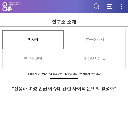
주
본
하
메
문
단
뉴
바
바
바
로
로
로
가
가
연구소 소개
가
기
기
기
인사말
연구소 소개
연구소 연혁
찾아오시는 길
침묵을 깨고 반세기만에 터져나온 그녀들의 외침으로 새롭게 쓰는 역사
“전쟁과 여성 인권 이슈에 관한 사회적 논의의 활성화”