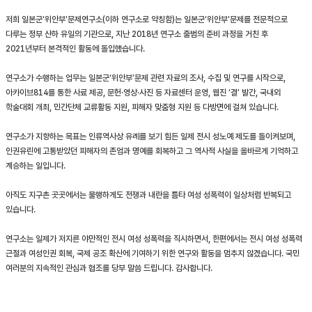
저희 일본군‘위안부’문제연구소(이하 연구소로 약칭함)는 일본군‘위안부’문제를 전문적으로
다루는 정부 산하 유일의 기관으로, 지난 2018년 연구소 출범의 준비 과정을 거친 후
2021년부터 본격적인 활동에 돌입했습니다.
연구소가 수행하는 업무는 일본군‘위안부’문제 관련 자료의 조사, 수집 및 연구를 시작으로,
아카이브814를 통한 사료 제공, 문헌·영상·사진 등 자료센터 운영, 웹진 ‘결’ 발간, 국내외
학술대회 개최, 민간단체 교류활동 지원, 피해자 맞춤형 지원 등 다방면에 걸쳐 있습니다.
연구소가 지향하는 목표는 인류역사상 유례를 보기 힘든 일제 전시 성노예 제도를 돌이켜보며,
인권유린에 고통받았던 피해자의 존엄과 명예를 회복하고 그 역사적 사실을 올바르게 기억하고
계승하는 일입니다.
아직도 지구촌 곳곳에서는 불행하게도 전쟁과 내란을 틈타 여성 성폭력이 일상처럼 반복되고
있습니다.
연구소는 일제가 저지른 야만적인 전시 여성 성폭력을 직시하면서, 한편에서는 전시 여성 성폭력
근절과 여성인권 회복, 국제 공조 확산에 기여하기 위한 연구와 활동을 멈추지 않겠습니다. 국민
여러분의 지속적인 관심과 협조를 당부 말씀 드립니다. 감사합니다.