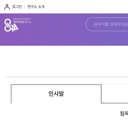
주
본
하
메
문
단
로그인
연구소 소개
뉴
바
바
바
로
로
로
가
가
가
기
기
기
인사말
침묵