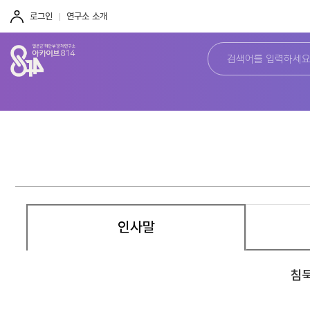
주
본
하
메
문
단
로그인
연구소 소개
뉴
바
바
바
로
로
로
가
가
가
기
기
기
인사말
침묵