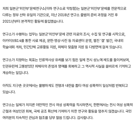
저희 일본군‘위안부’문제연구소(이하 연구소로 약칭함)는 일본군‘위안부’문제를 전문적으로
다루는 정부 산하 유일의 기관으로, 지난 2018년 연구소 출범의 준비 과정을 거친 후
2021년부터 본격적인 활동에 돌입했습니다.
연구소가 수행하는 업무는 일본군‘위안부’문제 관련 자료의 조사, 수집 및 연구를 시작으로,
아카이브814를 통한 사료 제공, 문헌·영상·사진 등 자료센터 운영, 웹진 ‘결’ 발간, 국내외
학술대회 개최, 민간단체 교류활동 지원, 피해자 맞춤형 지원 등 다방면에 걸쳐 있습니다.
연구소가 지향하는 목표는 인류역사상 유례를 보기 힘든 일제 전시 성노예 제도를 돌이켜보며,
인권유린에 고통받았던 피해자의 존엄과 명예를 회복하고 그 역사적 사실을 올바르게 기억하고
계승하는 일입니다.
아직도 지구촌 곳곳에서는 불행하게도 전쟁과 내란을 틈타 여성 성폭력이 일상처럼 반복되고
있습니다.
연구소는 일제가 저지른 야만적인 전시 여성 성폭력을 직시하면서, 한편에서는 전시 여성 성폭력
근절과 여성인권 회복, 국제 공조 확산에 기여하기 위한 연구와 활동을 멈추지 않겠습니다. 국민
여러분의 지속적인 관심과 협조를 당부 말씀 드립니다. 감사합니다.