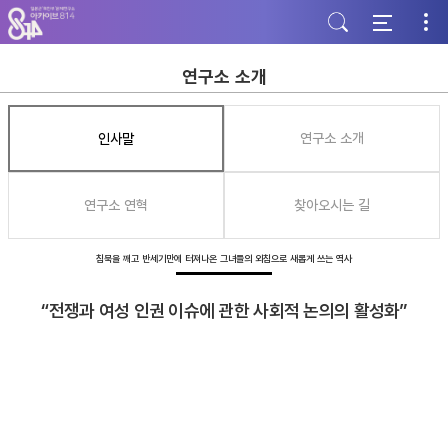
주
본
하
메
문
단
뉴
바
바
바
로
로
로
가
가
연구소 소개
가
기
기
기
인사말
연구소 소개
연구소 연혁
찾아오시는 길
침묵을 깨고 반세기만에 터져나온 그녀들의 외침으로 새롭게 쓰는 역사
“전쟁과 여성 인권 이슈에 관한 사회적 논의의 활성화”