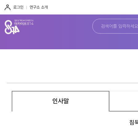
주
본
하
메
문
단
로그인
연구소 소개
뉴
바
바
바
로
로
로
가
가
가
기
기
기
인사말
침묵