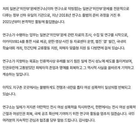
저희 일본군‘위안부’문제연구소(이하 연구소로 약칭함)는 일본군‘위안부’문제를 전문적으로
다루는 정부 산하 유일의 기관으로, 지난 2018년 연구소 출범의 준비 과정을 거친 후
2021년부터 본격적인 활동에 돌입했습니다.
연구소가 수행하는 업무는 일본군‘위안부’문제 관련 자료의 조사, 수집 및 연구를 시작으로,
아카이브814를 통한 사료 제공, 문헌·영상·사진 등 자료센터 운영, 웹진 ‘결’ 발간, 국내외
학술대회 개최, 민간단체 교류활동 지원, 피해자 맞춤형 지원 등 다방면에 걸쳐 있습니다.
연구소가 지향하는 목표는 인류역사상 유례를 보기 힘든 일제 전시 성노예 제도를 돌이켜보며,
인권유린에 고통받았던 피해자의 존엄과 명예를 회복하고 그 역사적 사실을 올바르게 기억하고
계승하는 일입니다.
아직도 지구촌 곳곳에서는 불행하게도 전쟁과 내란을 틈타 여성 성폭력이 일상처럼 반복되고
있습니다.
연구소는 일제가 저지른 야만적인 전시 여성 성폭력을 직시하면서, 한편에서는 전시 여성 성폭력
근절과 여성인권 회복, 국제 공조 확산에 기여하기 위한 연구와 활동을 멈추지 않겠습니다. 국민
여러분의 지속적인 관심과 협조를 당부 말씀 드립니다. 감사합니다.