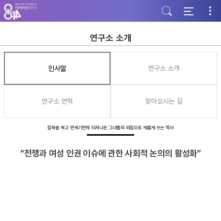
주
본
하
메
문
단
뉴
바
바
바
로
로
로
가
가
연구소 소개
가
기
기
기
인사말
연구소 소개
연구소 연혁
찾아오시는 길
침묵을 깨고 반세기만에 터져나온 그녀들의 외침으로 새롭게 쓰는 역사
“전쟁과 여성 인권 이슈에 관한 사회적 논의의 활성화”