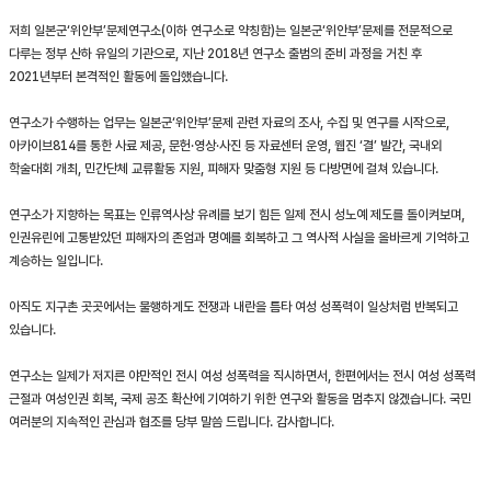
저희 일본군‘위안부’문제연구소(이하 연구소로 약칭함)는 일본군‘위안부’문제를 전문적으로
다루는 정부 산하 유일의 기관으로, 지난 2018년 연구소 출범의 준비 과정을 거친 후
2021년부터 본격적인 활동에 돌입했습니다.
연구소가 수행하는 업무는 일본군‘위안부’문제 관련 자료의 조사, 수집 및 연구를 시작으로,
아카이브814를 통한 사료 제공, 문헌·영상·사진 등 자료센터 운영, 웹진 ‘결’ 발간, 국내외
학술대회 개최, 민간단체 교류활동 지원, 피해자 맞춤형 지원 등 다방면에 걸쳐 있습니다.
연구소가 지향하는 목표는 인류역사상 유례를 보기 힘든 일제 전시 성노예 제도를 돌이켜보며,
인권유린에 고통받았던 피해자의 존엄과 명예를 회복하고 그 역사적 사실을 올바르게 기억하고
계승하는 일입니다.
아직도 지구촌 곳곳에서는 불행하게도 전쟁과 내란을 틈타 여성 성폭력이 일상처럼 반복되고
있습니다.
연구소는 일제가 저지른 야만적인 전시 여성 성폭력을 직시하면서, 한편에서는 전시 여성 성폭력
근절과 여성인권 회복, 국제 공조 확산에 기여하기 위한 연구와 활동을 멈추지 않겠습니다. 국민
여러분의 지속적인 관심과 협조를 당부 말씀 드립니다. 감사합니다.