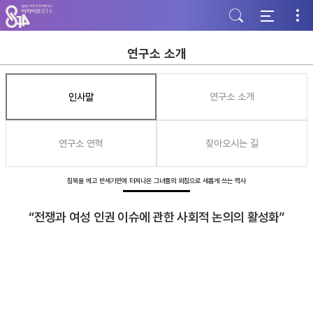
주
본
하
메
문
단
뉴
바
바
바
로
로
로
가
가
연구소 소개
가
기
기
기
인사말
연구소 소개
연구소 연혁
찾아오시는 길
침묵을 깨고 반세기만에 터져나온 그녀들의 외침으로 새롭게 쓰는 역사
“전쟁과 여성 인권 이슈에 관한 사회적 논의의 활성화”