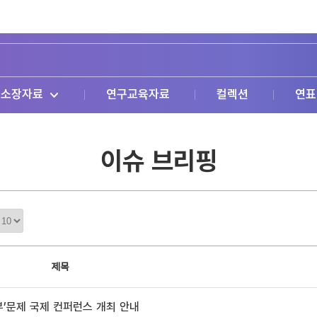
소장자료
연구교육자료
컬렉션
연표
이슈 브리핑
정
렬
갯
수
제목
부’문제 국제 컨퍼런스 개최 안내