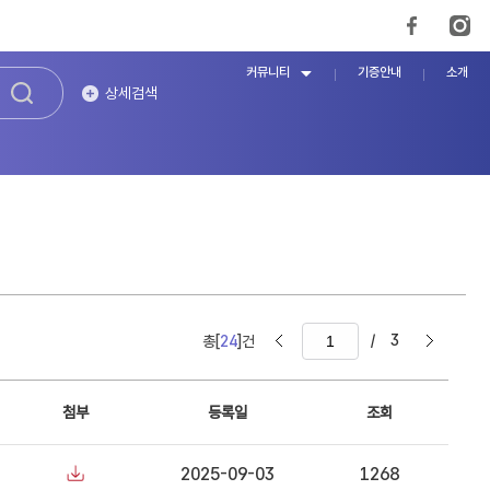
커뮤니티
기증안내
소개
상세검색
/
3
총[
24
]건
첨부
등록일
조회
2025-09-03
1268