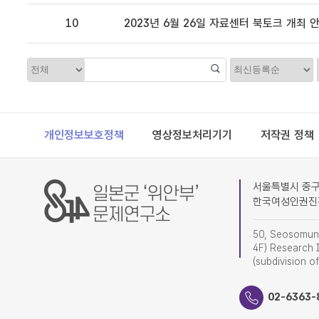
10
2023년 6월 26일 자료센터 북토크 개최 
정
카
렬
테
고
리
Footer
개인정보보호정책
영상정보처리기기
저작권 정책
서울특별시 중구 
한국여성인권진
50, Seosomun-
4F) Research I
(subdivision o
02-6363-