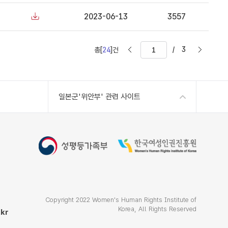
2023-06-13
3557
/
3
총[
24
]건
일본군'위안부' 관련 사이트
Copyright 2022 Women's Human Rights Institute of
Korea, All Rights Reserved
kr