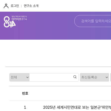
주
본
하
메
문
단
로그인
연구소 소개
뉴
바
바
바
로
로
로
가
가
가
기
기
기
정
카
렬
테
고
리
번호
1
2025년 세계시민연대로 보는 일본군‘위안