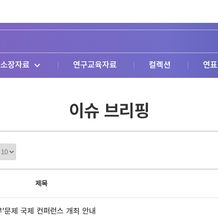
소장자료
연구교육자료
컬렉션
연표
이슈 브리핑
정
렬
갯
수
제목
부’문제 국제 컨퍼런스 개최 안내