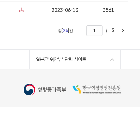
2023-06-13
3561
/
3
총[
24
]건
일본군'위안부' 관련 사이트
Copyright 2022 Women's Human Rights Institute of
Korea, All Rights Reserved
kr