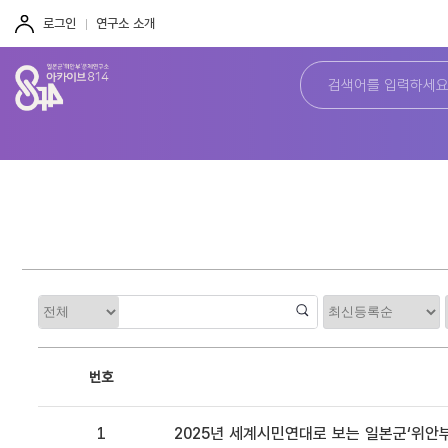
주
본
하
메
문
단
로그인
연구소 소개
뉴
바
바
바
로
로
로
가
가
가
기
기
기
정
카
렬
테
고
리
번호
1
2025년 세계시민연대로 보는 일본군‘위안