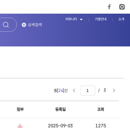
커뮤니티
기증안내
소개
상세검색
/
3
총[
24
]건
첨부
등록일
조회
2025-09-03
1275