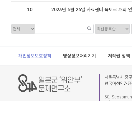
10
2023년 6월 26일 자료센터 북토크 개최 
정
카
렬
테
고
리
Footer
개인정보보호정책
영상정보처리기기
저작권 정책
서울특별시 중구 
한국여성인권진
50, Seosomun-
4F) Research I
(subdivision o
02-6363-