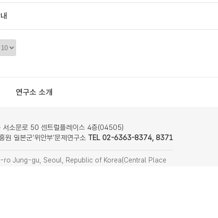
안내
정
렬
갯
수
연구소 소개
서소문로 50 센트럴플레이스 4층(04505)
흥원 일본군‘위안부’문제연구소
TEL 02-6363-8374, 8371
ro Jung-gu, Seoul, Republic of Korea(Central Place
nstitute on Japanese Military Sexual Slavery
f Women’s Human Rights Institute of Korea)
8374, 8371
찾아오시는 길
remember814@stop.or.