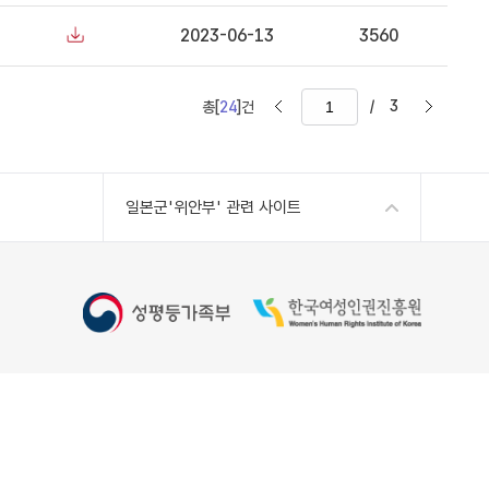
2023-06-13
3560
/
3
총[
24
]건
일본군'위안부' 관련 사이트
Copyright 2022 Women's Human Rights Institute of
Korea, All Rights Reserved
kr