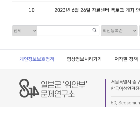
10
2023년 6월 26일 자료센터 북토크 개최 
정
카
렬
테
고
리
Footer
개인정보보호정책
영상정보처리기기
저작권 정책
서울특별시 중구 
한국여성인권진
50, Seosomun-
4F) Research I
(subdivision o
02-6363-