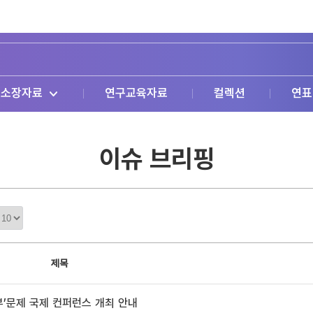
소장자료
연구교육자료
컬렉션
연표
이슈 브리핑
정
렬
갯
수
제목
부’문제 국제 컨퍼런스 개최 안내