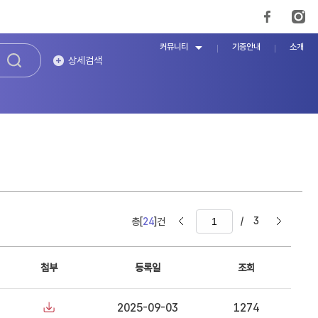
커뮤니티
기증안내
소개
상세검색
/
3
총[
24
]건
첨부
등록일
조회
2025-09-03
1274