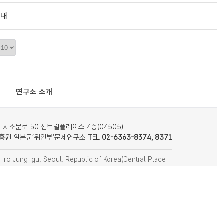
안내
정
렬
갯
수
연구소 소개
서소문로 50 센트럴플레이스 4층(04505)
흥원 일본군‘위안부’문제연구소
TEL 02-6363-8374, 8371
ro Jung-gu, Seoul, Republic of Korea(Central Place
nstitute on Japanese Military Sexual Slavery
f Women’s Human Rights Institute of Korea)
8374, 8371
찾아오시는 길
remember814@stop.or.