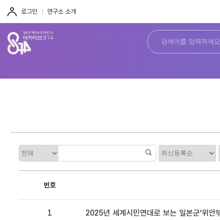
주
본
하
메
문
단
로그인
연구소 소개
뉴
바
바
바
로
로
로
가
가
가
기
기
기
정
카
렬
테
고
리
번호
1
2025년 세계시민연대로 보는 일본군‘위안