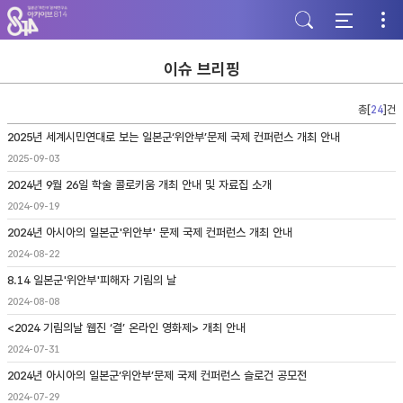
주
본
하
메
문
단
뉴
바
바
바
로
로
로
가
가
이슈 브리핑
가
기
기
기
총[
24
]건
2025년 세계시민연대로 보는 일본군‘위안부’문제 국제 컨퍼런스 개최 안내
2025-09-03
2024년 9월 26일 학술 콜로키움 개최 안내 및 자료집 소개
2024-09-19
2024년 아시아의 일본군'위안부' 문제 국제 컨퍼런스 개최 안내
2024-08-22
8.14 일본군'위안부'피해자 기림의 날
2024-08-08
<2024 기림의날 웹진 ‘결’ 온라인 영화제> 개최 안내
2024-07-31
2024년 아시아의 일본군‘위안부’문제 국제 컨퍼런스 슬로건 공모전
2024-07-29