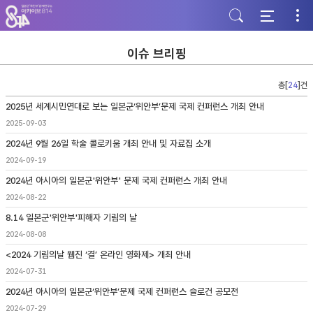
주
본
하
메
문
단
뉴
바
바
바
로
로
로
가
가
이슈 브리핑
가
기
기
기
총[
24
]건
2025년 세계시민연대로 보는 일본군‘위안부’문제 국제 컨퍼런스 개최 안내
2025-09-03
2024년 9월 26일 학술 콜로키움 개최 안내 및 자료집 소개
2024-09-19
2024년 아시아의 일본군'위안부' 문제 국제 컨퍼런스 개최 안내
2024-08-22
8.14 일본군'위안부'피해자 기림의 날
2024-08-08
<2024 기림의날 웹진 ‘결’ 온라인 영화제> 개최 안내
2024-07-31
2024년 아시아의 일본군‘위안부’문제 국제 컨퍼런스 슬로건 공모전
2024-07-29