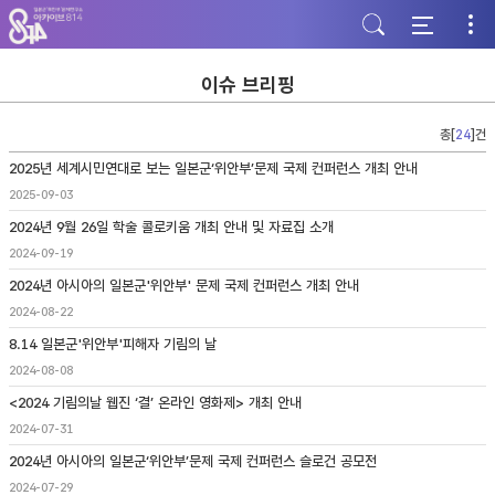
주
본
하
메
문
단
뉴
바
바
바
로
로
로
가
가
이슈 브리핑
가
기
기
기
총[
24
]건
2025년 세계시민연대로 보는 일본군‘위안부’문제 국제 컨퍼런스 개최 안내
2025-09-03
2024년 9월 26일 학술 콜로키움 개최 안내 및 자료집 소개
2024-09-19
2024년 아시아의 일본군'위안부' 문제 국제 컨퍼런스 개최 안내
2024-08-22
8.14 일본군'위안부'피해자 기림의 날
2024-08-08
<2024 기림의날 웹진 ‘결’ 온라인 영화제> 개최 안내
2024-07-31
2024년 아시아의 일본군‘위안부’문제 국제 컨퍼런스 슬로건 공모전
2024-07-29