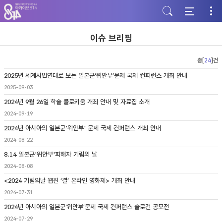
주
본
하
메
문
단
뉴
바
바
바
로
로
로
가
가
이슈 브리핑
가
기
기
기
총[
24
]건
2025년 세계시민연대로 보는 일본군‘위안부’문제 국제 컨퍼런스 개최 안내
2025-09-03
2024년 9월 26일 학술 콜로키움 개최 안내 및 자료집 소개
2024-09-19
2024년 아시아의 일본군'위안부' 문제 국제 컨퍼런스 개최 안내
2024-08-22
8.14 일본군'위안부'피해자 기림의 날
2024-08-08
<2024 기림의날 웹진 ‘결’ 온라인 영화제> 개최 안내
2024-07-31
2024년 아시아의 일본군‘위안부’문제 국제 컨퍼런스 슬로건 공모전
2024-07-29