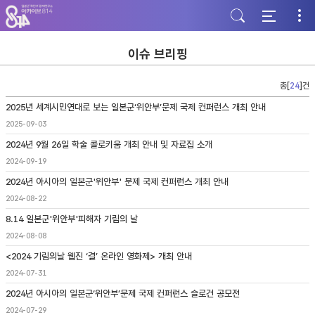
주
본
하
메
문
단
뉴
바
바
바
로
로
로
가
가
이슈 브리핑
가
기
기
기
총[
24
]건
2025년 세계시민연대로 보는 일본군‘위안부’문제 국제 컨퍼런스 개최 안내
2025-09-03
2024년 9월 26일 학술 콜로키움 개최 안내 및 자료집 소개
2024-09-19
2024년 아시아의 일본군'위안부' 문제 국제 컨퍼런스 개최 안내
2024-08-22
8.14 일본군'위안부'피해자 기림의 날
2024-08-08
<2024 기림의날 웹진 ‘결’ 온라인 영화제> 개최 안내
2024-07-31
2024년 아시아의 일본군‘위안부’문제 국제 컨퍼런스 슬로건 공모전
2024-07-29