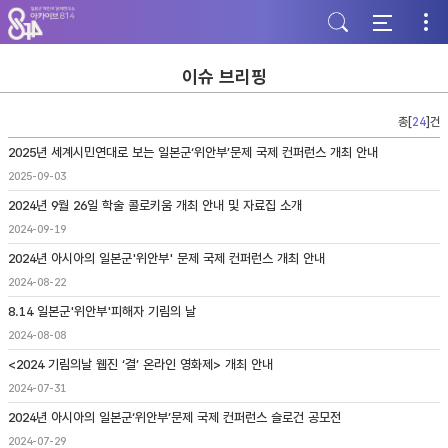
주
본
하
메
문
단
뉴
바
바
바
로
로
로
가
가
이슈 브리핑
가
기
기
기
총[
24
]건
2025년 세계시민연대로 보는 일본군‘위안부’문제 국제 컨퍼런스 개최 안내
2025-09-03
2024년 9월 26일 학술 콜로키움 개최 안내 및 자료집 소개
2024-09-19
2024년 아시아의 일본군'위안부' 문제 국제 컨퍼런스 개최 안내
2024-08-22
8.14 일본군'위안부'피해자 기림의 날
2024-08-08
<2024 기림의날 웹진 ‘결’ 온라인 영화제> 개최 안내
2024-07-31
2024년 아시아의 일본군‘위안부’문제 국제 컨퍼런스 슬로건 공모전
2024-07-29