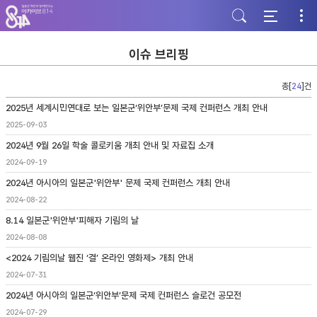
주
본
하
메
문
단
뉴
바
바
바
로
로
로
가
가
이슈 브리핑
가
기
기
기
총[
24
]건
2025년 세계시민연대로 보는 일본군‘위안부’문제 국제 컨퍼런스 개최 안내
2025-09-03
2024년 9월 26일 학술 콜로키움 개최 안내 및 자료집 소개
2024-09-19
2024년 아시아의 일본군'위안부' 문제 국제 컨퍼런스 개최 안내
2024-08-22
8.14 일본군'위안부'피해자 기림의 날
2024-08-08
<2024 기림의날 웹진 ‘결’ 온라인 영화제> 개최 안내
2024-07-31
2024년 아시아의 일본군‘위안부’문제 국제 컨퍼런스 슬로건 공모전
2024-07-29