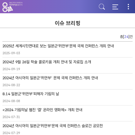
주
본
하
메
문
단
뉴
바
바
바
로
로
로
가
가
이슈 브리핑
가
기
기
기
총[
24
]건
2025년 세계시민연대로 보는 일본군‘위안부’문제 국제 컨퍼런스 개최 안내
2025-09-03
2024년 9월 26일 학술 콜로키움 개최 안내 및 자료집 소개
2024-09-19
2024년 아시아의 일본군'위안부' 문제 국제 컨퍼런스 개최 안내
2024-08-22
8.14 일본군'위안부'피해자 기림의 날
2024-08-08
<2024 기림의날 웹진 ‘결’ 온라인 영화제> 개최 안내
2024-07-31
2024년 아시아의 일본군‘위안부’문제 국제 컨퍼런스 슬로건 공모전
2024-07-29