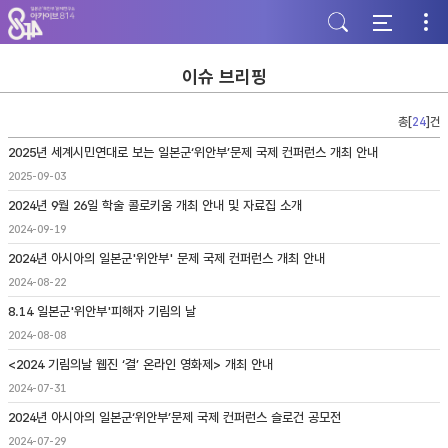
주
본
하
메
문
단
뉴
바
바
바
로
로
로
가
가
이슈 브리핑
가
기
기
기
총[
24
]건
2025년 세계시민연대로 보는 일본군‘위안부’문제 국제 컨퍼런스 개최 안내
2025-09-03
2024년 9월 26일 학술 콜로키움 개최 안내 및 자료집 소개
2024-09-19
2024년 아시아의 일본군'위안부' 문제 국제 컨퍼런스 개최 안내
2024-08-22
8.14 일본군'위안부'피해자 기림의 날
2024-08-08
<2024 기림의날 웹진 ‘결’ 온라인 영화제> 개최 안내
2024-07-31
2024년 아시아의 일본군‘위안부’문제 국제 컨퍼런스 슬로건 공모전
2024-07-29