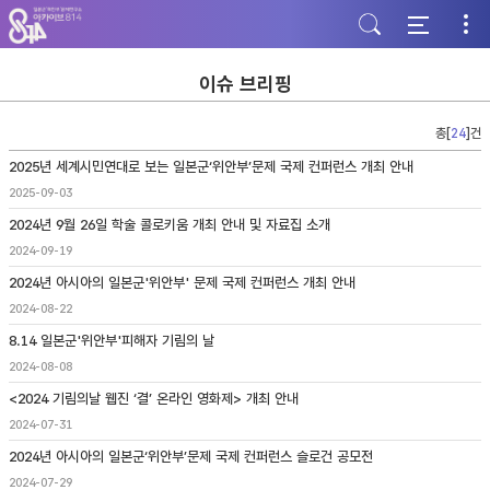
주
본
하
메
문
단
뉴
바
바
바
로
로
로
가
가
이슈 브리핑
가
기
기
기
총[
24
]건
2025년 세계시민연대로 보는 일본군‘위안부’문제 국제 컨퍼런스 개최 안내
2025-09-03
2024년 9월 26일 학술 콜로키움 개최 안내 및 자료집 소개
2024-09-19
2024년 아시아의 일본군'위안부' 문제 국제 컨퍼런스 개최 안내
2024-08-22
8.14 일본군'위안부'피해자 기림의 날
2024-08-08
<2024 기림의날 웹진 ‘결’ 온라인 영화제> 개최 안내
2024-07-31
2024년 아시아의 일본군‘위안부’문제 국제 컨퍼런스 슬로건 공모전
2024-07-29