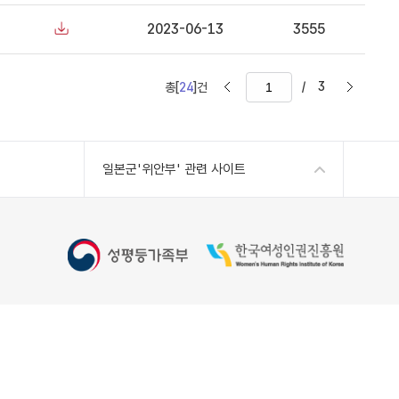
2023-06-13
3555
/
3
총[
24
]건
일본군'위안부' 관련 사이트
Copyright 2022 Women's Human Rights Institute of
Korea, All Rights Reserved
kr