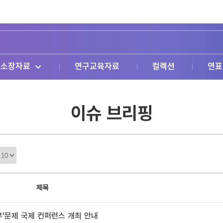
소장자료
연구교육자료
컬렉션
연표
이슈 브리핑
정
렬
갯
수
제목
부’문제 국제 컨퍼런스 개최 안내