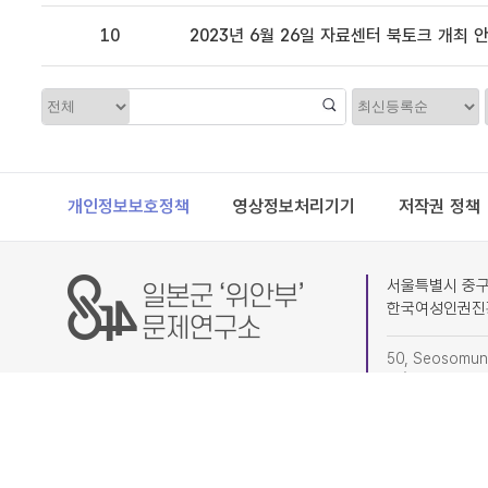
10
2023년 6월 26일 자료센터 북토크 개최 
정
카
렬
테
고
리
Footer
개인정보보호정책
영상정보처리기기
저작권 정책
서울특별시 중구 
한국여성인권진
50, Seosomun-
4F) Research I
(subdivision o
02-6363-