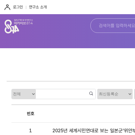
주
본
하
메
문
단
로그인
연구소 소개
뉴
바
바
바
로
로
로
가
가
가
기
기
기
정
카
렬
테
고
리
번호
1
2025년 세계시민연대로 보는 일본군‘위안