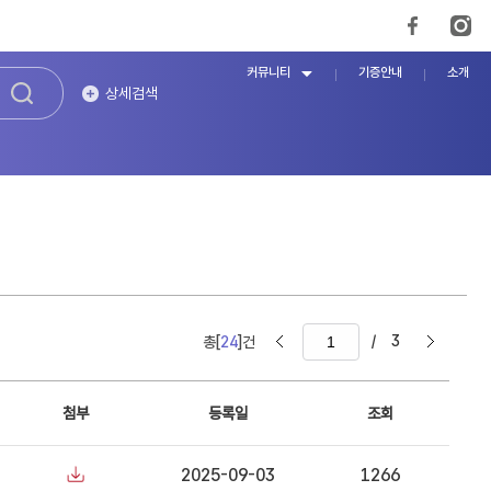
커뮤니티
기증안내
소개
상세검색
/
3
총[
24
]건
첨부
등록일
조회
2025-09-03
1266