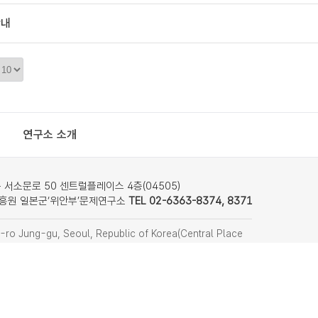
안내
정
렬
갯
수
연구소 소개
서소문로 50 센트럴플레이스 4층(04505)
흥원 일본군‘위안부’문제연구소
TEL 02-6363-8374, 8371
ro Jung-gu, Seoul, Republic of Korea(Central Place
nstitute on Japanese Military Sexual Slavery
f Women’s Human Rights Institute of Korea)
8374, 8371
찾아오시는 길
remember814@stop.or.