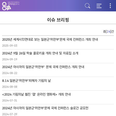
주
본
하
메
문
단
뉴
바
바
바
로
로
로
가
가
이슈 브리핑
가
기
기
기
총[
24
]건
2025년 세계시민연대로 보는 일본군‘위안부’문제 국제 컨퍼런스 개최 안내
2025-09-03
2024년 9월 26일 학술 콜로키움 개최 안내 및 자료집 소개
2024-09-19
2024년 아시아의 일본군'위안부' 문제 국제 컨퍼런스 개최 안내
2024-08-22
8.14 일본군'위안부'피해자 기림의 날
2024-08-08
<2024 기림의날 웹진 ‘결’ 온라인 영화제> 개최 안내
2024-07-31
2024년 아시아의 일본군‘위안부’문제 국제 컨퍼런스 슬로건 공모전
2024-07-29