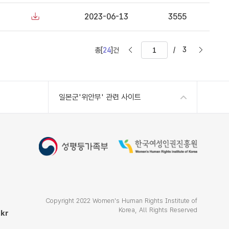
2023-06-13
3555
/
3
총[
24
]건
일본군'위안부' 관련 사이트
Copyright 2022 Women's Human Rights Institute of
Korea, All Rights Reserved
kr