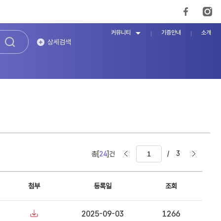
커뮤니티
기증안내
소개
상세검색
/
3
총[
24
]건
첨부
등록일
조회
2025-09-03
1266