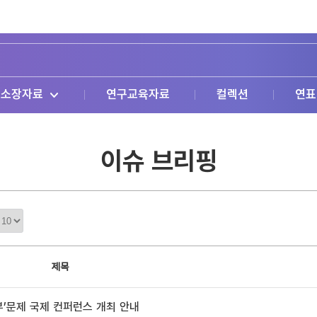
소장자료
연구교육자료
컬렉션
연표
이슈 브리핑
정
렬
갯
수
제목
부’문제 국제 컨퍼런스 개최 안내