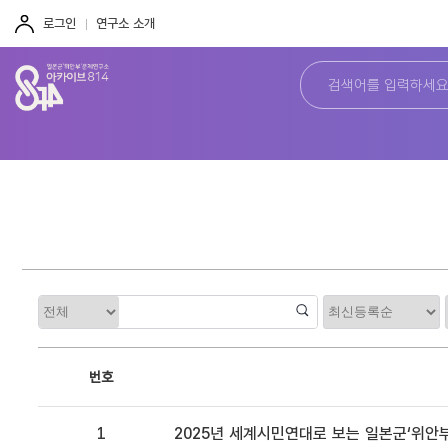
주
본
하
메
문
단
로그인
연구소 소개
뉴
바
바
바
로
로
로
가
가
가
기
기
기
정
카
렬
테
고
리
번호
1
2025년 세계시민연대로 보는 일본군‘위안