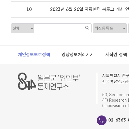
10
2023년 6월 26일 자료센터 북토크 개최 
정
카
렬
테
고
리
Footer
개인정보보호정책
영상정보처리기기
저작권 정책
서울특별시 중구 
한국여성인권진
50, Seosomun-
4F) Research I
(subdivision o
02-6363-