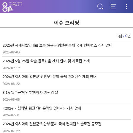
주
본
하
메
문
단
뉴
바
바
바
로
로
로
가
가
이슈 브리핑
가
기
기
기
총[
24
]건
2025년 세계시민연대로 보는 일본군‘위안부’문제 국제 컨퍼런스 개최 안내
2025-09-03
2024년 9월 26일 학술 콜로키움 개최 안내 및 자료집 소개
2024-09-19
2024년 아시아의 일본군'위안부' 문제 국제 컨퍼런스 개최 안내
2024-08-22
8.14 일본군'위안부'피해자 기림의 날
2024-08-08
<2024 기림의날 웹진 ‘결’ 온라인 영화제> 개최 안내
2024-07-31
2024년 아시아의 일본군‘위안부’문제 국제 컨퍼런스 슬로건 공모전
2024-07-29