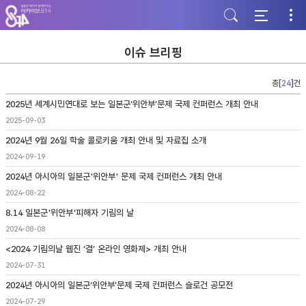
주
본
하
메
문
단
뉴
바
바
바
로
로
로
가
가
이슈 브리핑
가
기
기
기
총[
24
]건
2025년 세계시민연대로 보는 일본군‘위안부’문제 국제 컨퍼런스 개최 안내
2025-09-03
2024년 9월 26일 학술 콜로키움 개최 안내 및 자료집 소개
2024-09-19
2024년 아시아의 일본군'위안부' 문제 국제 컨퍼런스 개최 안내
2024-08-22
8.14 일본군'위안부'피해자 기림의 날
2024-08-08
<2024 기림의날 웹진 ‘결’ 온라인 영화제> 개최 안내
2024-07-31
2024년 아시아의 일본군‘위안부’문제 국제 컨퍼런스 슬로건 공모전
2024-07-29