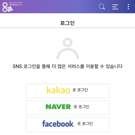
주
본
하
메
문
단
뉴
바
바
바
로
로
로
가
가
로그인
가
기
기
기
SNS 로그인을 통해 더 많은 서비스를 이용할 수 있습니다
로 로그인
로 로그인
로 로그인