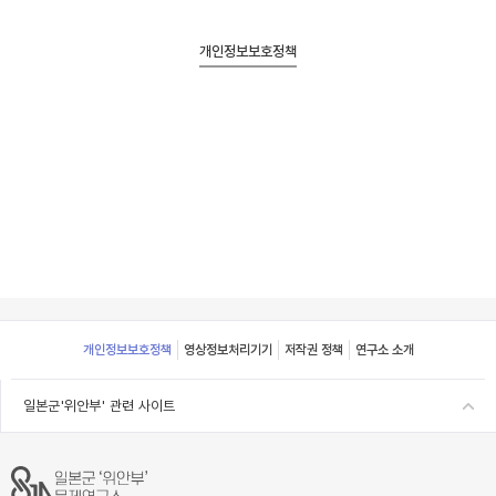
개인정보보호정책
Footer
개인정보보호정책
영상정보처리기기
저작권 정책
연구소 소개
일본군'위안부' 관련 사이트