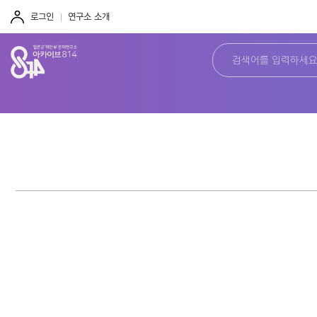
주
본
하
메
문
단
로그인
연구소 소개
뉴
바
바
바
로
로
로
가
가
가
기
기
기