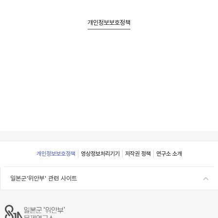
개인정보보호정책
Footer
개인정보보호정책
영상정보처리기기
저작권 정책
연구소 소개
일본군'위안부' 관련 사이트