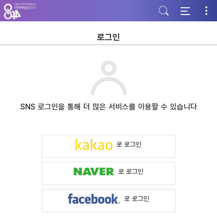
주
본
하
메
문
단
뉴
바
바
바
로
로
로
가
가
로그인
가
기
기
기
SNS 로그인을 통해 더 많은 서비스를 이용할 수 있습니다
로 로그인
로 로그인
로 로그인