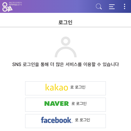
주
본
하
메
문
단
뉴
바
바
바
로
로
로
가
가
로그인
가
기
기
기
SNS 로그인을 통해 더 많은 서비스를 이용할 수 있습니다
로 로그인
로 로그인
로 로그인