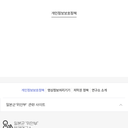
개인정보보호정책
Footer
개인정보보호정책
영상정보처리기기
저작권 정책
연구소 소개
일본군'위안부' 관련 사이트