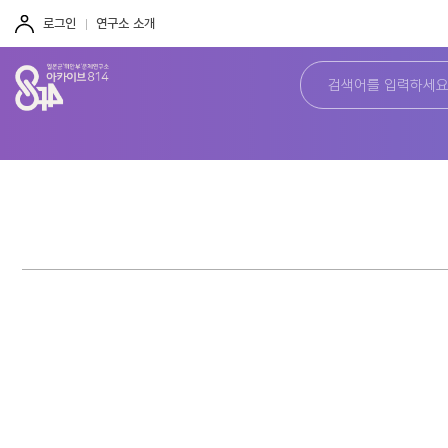
주
본
하
메
문
단
로그인
연구소 소개
뉴
바
바
바
로
로
로
가
가
가
기
기
기