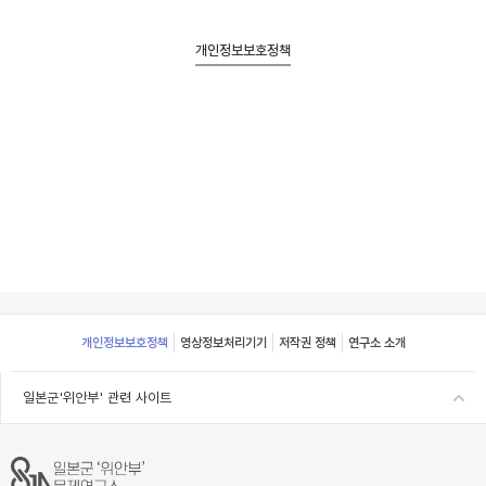
개인정보보호정책
Footer
개인정보보호정책
영상정보처리기기
저작권 정책
연구소 소개
일본군'위안부' 관련 사이트