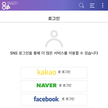
주
본
하
메
문
단
뉴
바
바
바
로
로
로
가
가
로그인
가
기
기
기
SNS 로그인을 통해 더 많은 서비스를 이용할 수 있습니다
로 로그인
로 로그인
로 로그인