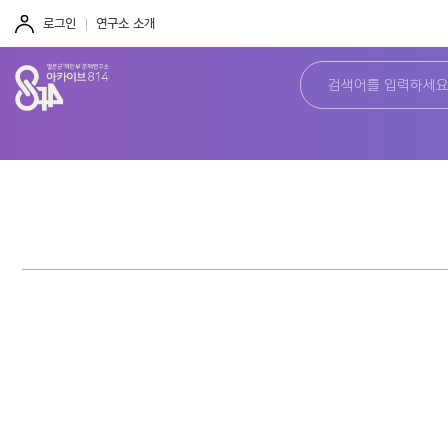
주
본
하
메
문
단
로그인
연구소 소개
뉴
바
바
바
로
로
로
가
가
가
기
기
기