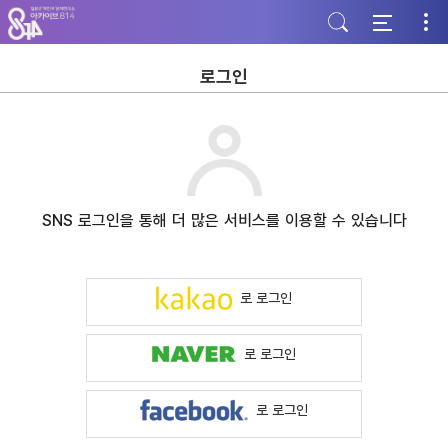
주
본
하
메
문
단
뉴
바
바
바
로
로
로
가
가
로그인
가
기
기
기
SNS 로그인을 통해 더 많은 서비스를 이용할 수 있습니다
로 로그인
로 로그인
로 로그인