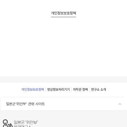
개인정보보호정책
Footer
개인정보보호정책
영상정보처리기기
저작권 정책
연구소 소개
일본군'위안부' 관련 사이트