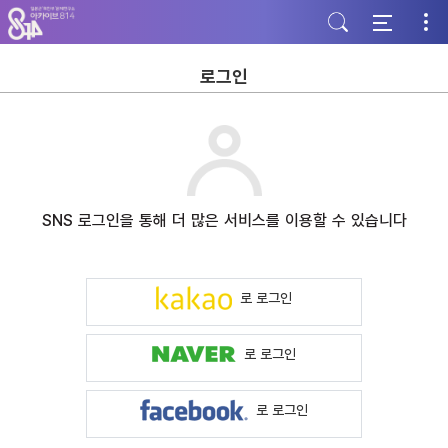
주
본
하
메
문
단
뉴
바
바
바
로
로
로
가
가
로그인
가
기
기
기
SNS 로그인을 통해 더 많은 서비스를 이용할 수 있습니다
로 로그인
로 로그인
로 로그인