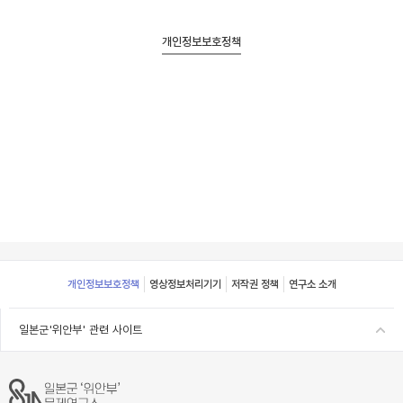
개인정보보호정책
Footer
개인정보보호정책
영상정보처리기기
저작권 정책
연구소 소개
일본군'위안부' 관련 사이트