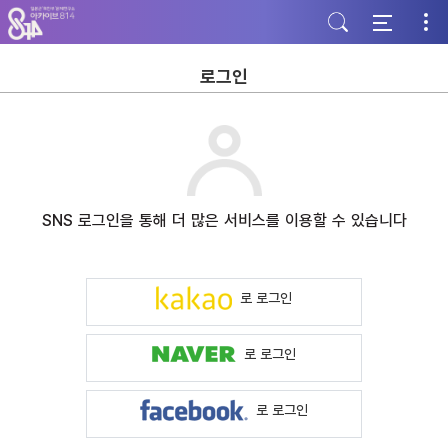
주
본
하
메
문
단
뉴
바
바
바
로
로
로
가
가
로그인
가
기
기
기
SNS 로그인을 통해 더 많은 서비스를 이용할 수 있습니다
로 로그인
로 로그인
로 로그인