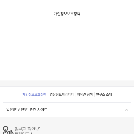
개인정보보호정책
Footer
개인정보보호정책
영상정보처리기기
저작권 정책
연구소 소개
일본군'위안부' 관련 사이트