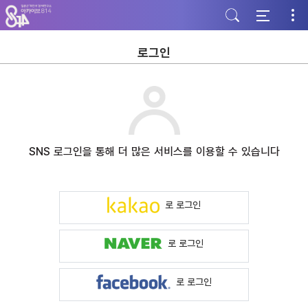
주
본
하
메
문
단
뉴
바
바
바
로
로
로
가
가
로그인
가
기
기
기
SNS 로그인을 통해 더 많은 서비스를 이용할 수 있습니다
로 로그인
로 로그인
로 로그인