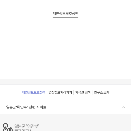
개인정보보호정책
Footer
개인정보보호정책
영상정보처리기기
저작권 정책
연구소 소개
일본군'위안부' 관련 사이트