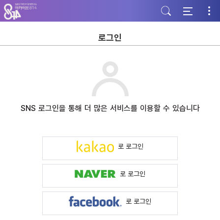
주
본
하
메
문
단
뉴
바
바
바
로
로
로
가
가
로그인
가
기
기
기
SNS 로그인을 통해 더 많은 서비스를 이용할 수 있습니다
로 로그인
로 로그인
로 로그인