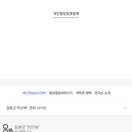
개인정보보호정책
Footer
개인정보보호정책
영상정보처리기기
저작권 정책
연구소 소개
일본군'위안부' 관련 사이트