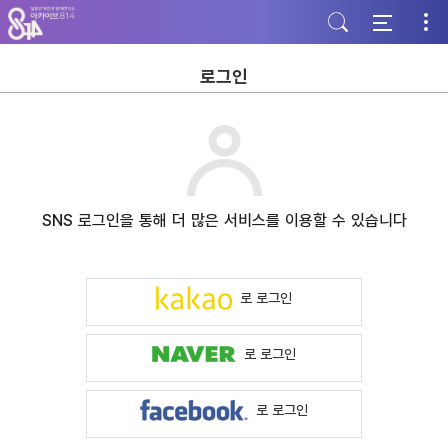
주
본
하
메
문
단
뉴
바
바
바
로
로
로
가
가
로그인
가
기
기
기
SNS 로그인을 통해 더 많은 서비스를 이용할 수 있습니다
로 로그인
로 로그인
로 로그인