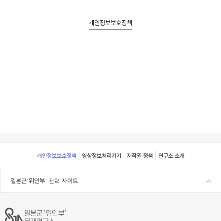
개인정보보호정책
Footer
개인정보보호정책
영상정보처리기기
저작권 정책
연구소 소개
일본군'위안부' 관련 사이트