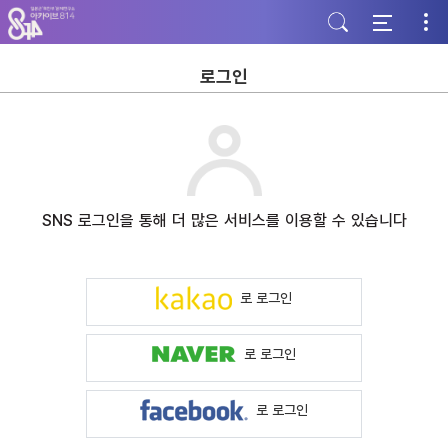
주
본
하
메
문
단
뉴
바
바
바
로
로
로
가
가
로그인
가
기
기
기
SNS 로그인을 통해 더 많은 서비스를 이용할 수 있습니다
로 로그인
로 로그인
로 로그인