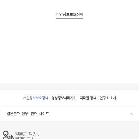
개인정보보호정책
Footer
개인정보보호정책
영상정보처리기기
저작권 정책
연구소 소개
일본군'위안부' 관련 사이트