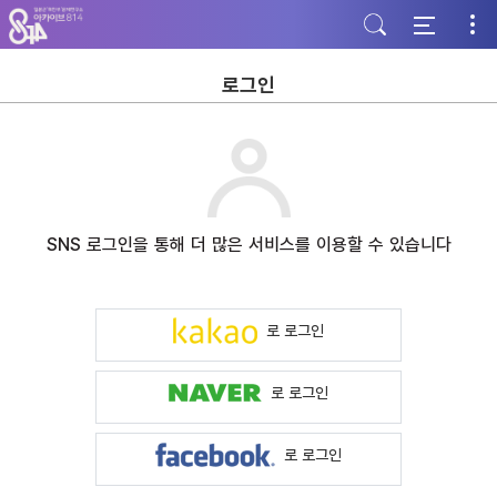
주
본
하
메
문
단
뉴
바
바
바
로
로
로
가
가
로그인
가
기
기
기
SNS 로그인을 통해 더 많은 서비스를 이용할 수 있습니다
로 로그인
로 로그인
로 로그인