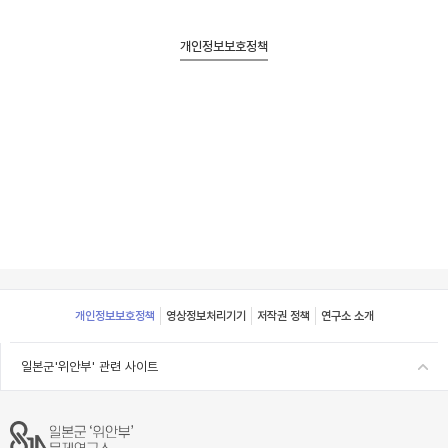
개인정보보호정책
Footer
개인정보보호정책
영상정보처리기기
저작권 정책
연구소 소개
일본군'위안부' 관련 사이트