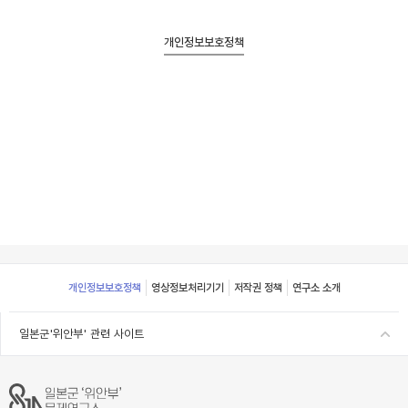
개인정보보호정책
Footer
개인정보보호정책
영상정보처리기기
저작권 정책
연구소 소개
일본군'위안부' 관련 사이트