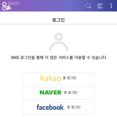
주
본
하
메
문
단
뉴
바
바
바
로
로
로
가
가
로그인
가
기
기
기
SNS 로그인을 통해 더 많은 서비스를 이용할 수 있습니다
로 로그인
로 로그인
로 로그인