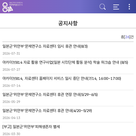
주
본
하
메
문
단
뉴
바
바
바
로
로
로
가
가
공지사항
가
기
기
기
총[
26
]건
일본군'위안부'문제연구소 자료센터 임시 휴관 안내(8/3)
2026-07-31
아카이브814 자료 활용 연구사업(일본 시민단체 활동 분석) 학술 워크숍 안내 (8/5)
2026-07-27
아카이브814, 자료센터 홈페이지 서비스 일시 중단 안내(7/14, 16:00~17:00)
2026-07-14
일본군'위안부'문제연구소 자료센터 휴관 연장 안내(5/29~6/5)
2026-05-29
일본군'위안부'문제연구소 자료센터 휴관 안내(4/20~5/29)
2026-04-13
[부고] 일본군'위안부'피해생존자 별세
2026-03-30