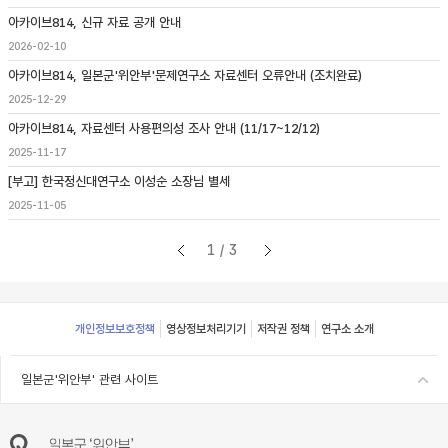
아카이브814, 신규 자료 공개 안내
2026-02-10
아카이브814, 일본군'위안부'문제연구소 자료센터 오류안내 (조치완료)
2025-12-29
아카이브814, 자료센터 사용편의성 조사 안내 (11/17~12/12)
2025-11-17
[부고] 한국정신대연구소 이성순 소장님 별세
2025-11-05
1/3
Footer
개인정보보호정책
영상정보처리기기
저작권 정책
연구소 소개
일본군'위안부' 관련 사이트