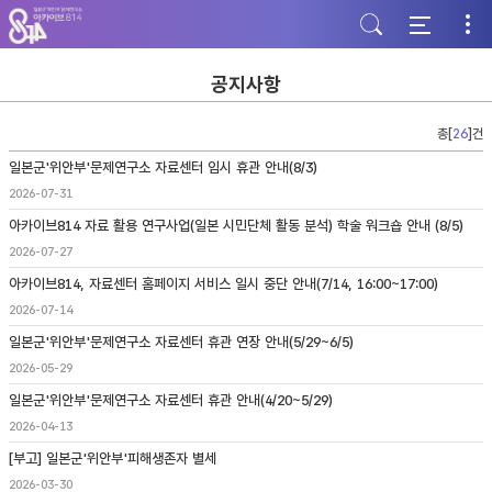
주
본
하
메
문
단
뉴
바
바
바
로
로
로
가
가
공지사항
가
기
기
기
총[
26
]건
일본군'위안부'문제연구소 자료센터 임시 휴관 안내(8/3)
2026-07-31
아카이브814 자료 활용 연구사업(일본 시민단체 활동 분석) 학술 워크숍 안내 (8/5)
2026-07-27
아카이브814, 자료센터 홈페이지 서비스 일시 중단 안내(7/14, 16:00~17:00)
2026-07-14
일본군'위안부'문제연구소 자료센터 휴관 연장 안내(5/29~6/5)
2026-05-29
일본군'위안부'문제연구소 자료센터 휴관 안내(4/20~5/29)
2026-04-13
[부고] 일본군'위안부'피해생존자 별세
2026-03-30