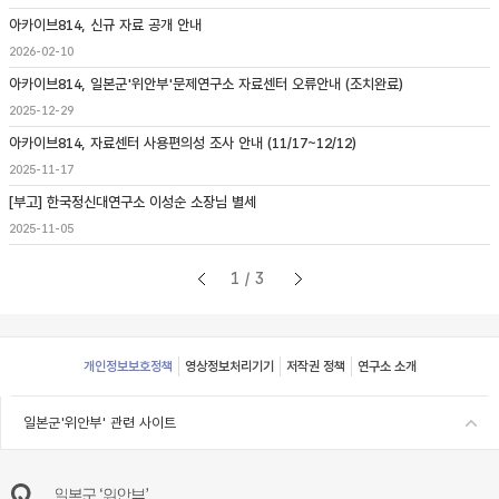
아카이브814, 신규 자료 공개 안내
2026-02-10
아카이브814, 일본군'위안부'문제연구소 자료센터 오류안내 (조치완료)
2025-12-29
아카이브814, 자료센터 사용편의성 조사 안내 (11/17~12/12)
2025-11-17
[부고] 한국정신대연구소 이성순 소장님 별세
2025-11-05
1/3
Footer
개인정보보호정책
영상정보처리기기
저작권 정책
연구소 소개
일본군'위안부' 관련 사이트